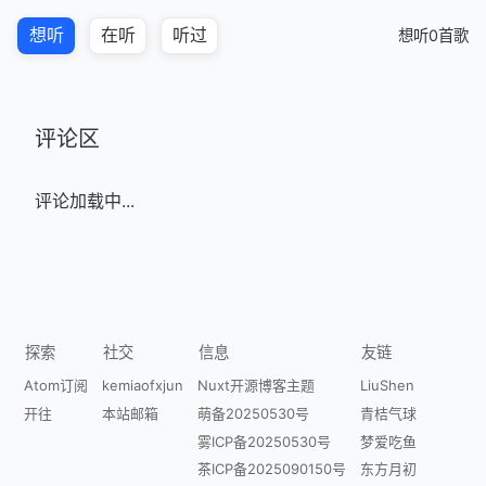
想听
在听
听过
想听0首歌
评论区
评论加载中...
探索
社交
信息
友链
Atom订阅
kemiaofxjun
Nuxt开源博客主题
LiuShen
开往
本站邮箱
萌备20250530号
青桔气球
雾ICP备20250530号
梦爱吃鱼
茶ICP备2025090150号
东方月初