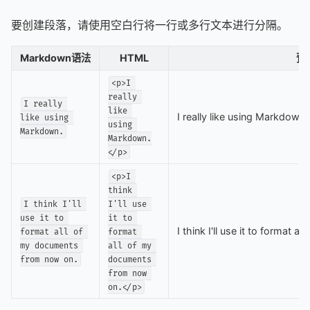
要创建段落，请使用空白行将一行或多行文本进行分隔。
Markdown语法
HTML
预
<p>I 
really 
I really 
like 
I really like using Markdown.
like using 
using 
Markdown.
Markdown.
</p>
<p>I 
think 
I think I'll 
I'll use 
use it to 
it to 
I think I'll use it to format
format all of 
format 
my documents 
all of my 
from now on.
documents 
from now 
on.</p>