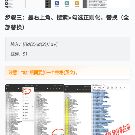
步骤三：最右上角、搜索>勾选正则化，替换（全
部替换）
输入：[(\d{2}:\d{2}).\d+]
替换：$1
注意："
$1
"后面要加一个空格(英文)。