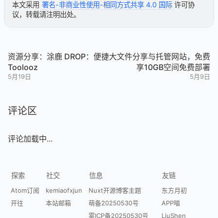
本文采用
署名-非商业性使用-相同方式共享 4.0 国际
许可协
议，转载请注明出处。
资源分享：涂鹿
DROP：便捷大文件分享与托管网站，免费
Toolooz
享10GB空间免费部署
5月19日
5月9日
评论区
评论加载中...
探索
社交
信息
友链
Atom订阅
kemiaofxjun
Nuxt开源博客主题
东方月初
开往
本站邮箱
萌备20250530号
APP喵
雾ICP备20250530号
LiuShen